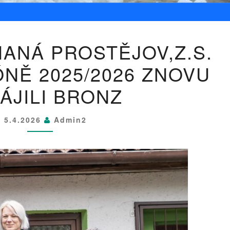
P
HANÁ PROSTĚJOV,Z.S.
L
A
ÓNĚ 2025/2026 ZNOVU
V
C
ÁJILI BRONZ
I
D
5.4.2026
Admin2
Z
P
H
A
N
Á
P
R
O