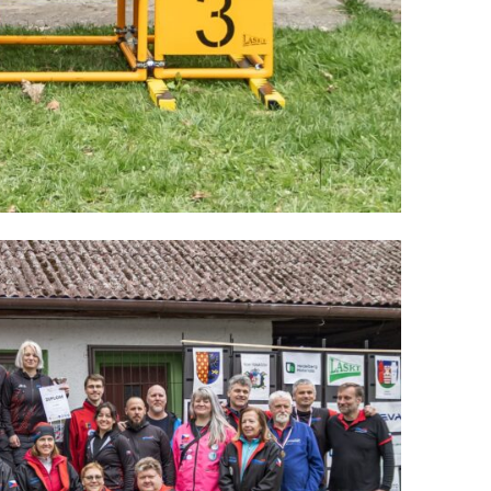
S
E
Z
Ó
N
Ě
2
0
2
5
/
2
0
2
6
Z
N
O