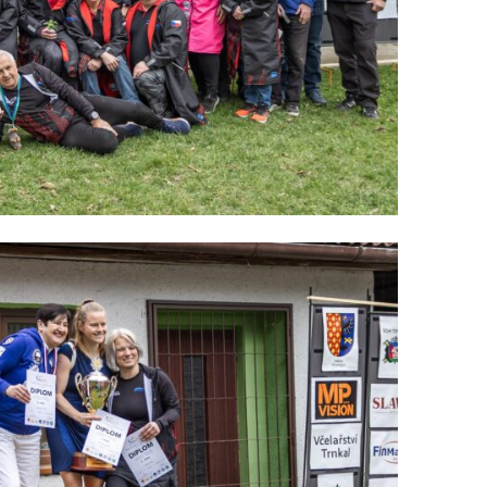
V
U
O
B
H
Á
J
I
L
I
B
R
O
N
Z