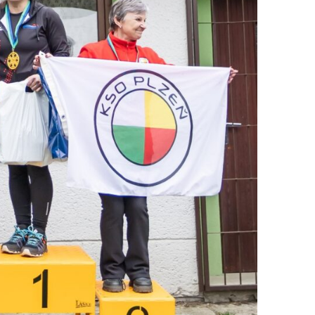
S
T
Ě
J
O
V
,
Z
.
S
.
V
Z
I
M
N
Í